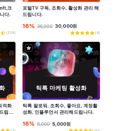
ft,크
포털TV 구독, 조회수, 활성화 관리 해
니다.
드립니다.
16
%
30,000
원
36,000
(
339
)
(
4
)
화
틱톡 마케팅 활성화
 최적화
틱톡 팔로워, 조회수, 좋아요, 계정활
해드립니
성화, 인플루언서 관리해드립니다.
16
%
5,000
원
6,000
(
7
)
(
41
)