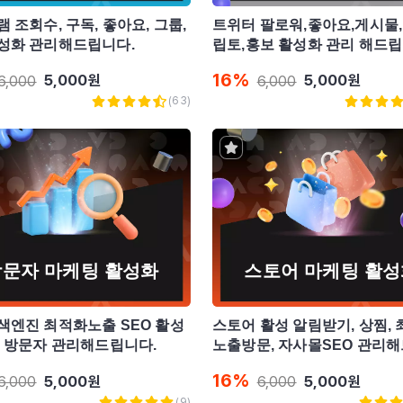
 조회수, 구독, 좋아요, 그룹,
트위터 팔로워,좋아요,게시물,n
성화 관리해드립니다.
립토,홍보 활성화 관리 해드립
16
%
5,000
원
5,000
원
6,000
6,000
(
63
)
방문자 마케팅 활성화
스토어 마케팅 활성
색엔진 최적화노출 SEO 활성
스토어 활성 알림받기, 상찜,
출 방문자 관리해드립니다.
노출방문, 자사몰SEO 관리
다.
16
%
5,000
원
5,000
원
6,000
6,000
(
9
)