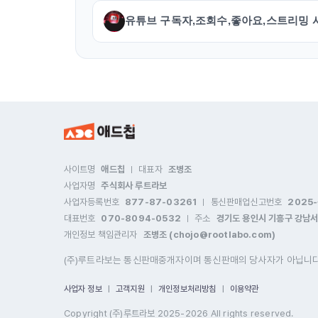
유튜브 구독자,조회수,좋아요,스트리밍 
사이트명
애드칩
대표자
조병조
|
사업자명
주식회사 루트라보
사업자등록번호
877-87-03261
통신판매업신고번호
2025
|
대표번호
070-8094-0532
주소
경기도 용인시 기흥구 강남서로
|
개인정보 책임관리자
조병조 (
chojo@rootlabo.com
)
(주)루트라보는 통신판매중개자이며 통신판매의 당사자가 아닙니다.
사업자 정보
고객지원
개인정보처리방침
이용약관
Copyright (주)루트라보 2025-2026 All rights reserved.