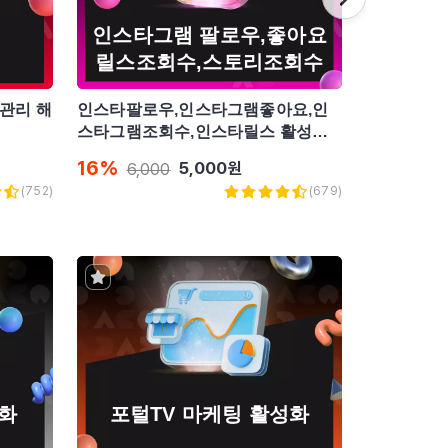
인스타그램 팔로우,좋아요
트위
릴스조회수,스토리조회수
관리 해
인스타팔로우,인스타그램좋아요,인
트위터 팔로
스타그램조회수,인스타릴스 활성화
립토,홍보 
관리해드립니다.
16
%
16
%
5,000
원
6,000
6,0
(
752
)
(
679
)
화
포털TV 마케팅 활성화