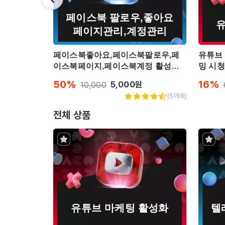
페이스북 팔로우,좋아요
페이지관리,계정관리
페이스북좋아요,페이스북팔로우,페
유튜브
이스북페이지,페이스북계정 활성화
밍 시청
해드립니다.
50
%
16
%
5,000
원
10,000
(
5156
)
전체 상품
유튜브 마케팅 활성화
텔