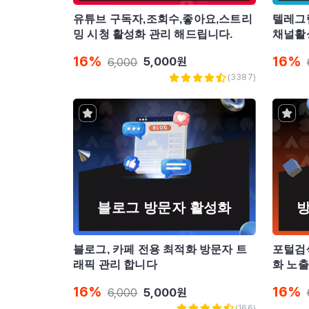
유튜브 구독자,조회수,좋아요,스트리
텔레그램
밍 시청 활성화 관리 해드립니다.
채널활
16
%
16
%
5,000
원
6,000
(
3387
)
블로그 방문자 활성화
블로그, 카페 전용 최적화 방문자 트
포털검
래픽 관리 합니다
화 노
16
%
16
%
5,000
원
6,000
(
166
)